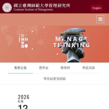
國立臺灣師範大學
管理研究所
English
Graduate Institute of Management
培育全方位管理專才的搖籃
行銷管理
財務管理
系所公告
獎學金
榮譽榜
專題演講
學長姐實習經驗
2026
4 月
13